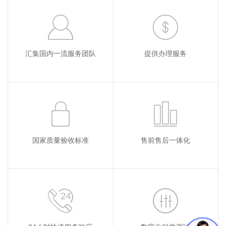
汇集国内一流服务团队
提供办理服务
国家质量验收标准
售前售后一体化