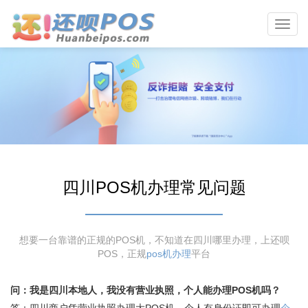
Toggl
navig
四川POS机办理常见问题
想要一台靠谱的正规的POS机，不知道在四川哪里办理，上还呗
POS，正规
pos机办理
平台
问：我是四川本地人，我没有营业执照，个人能办理POS机吗？
答：四川商户凭营业执照办理大POS机，个人有身份证即可办理
个