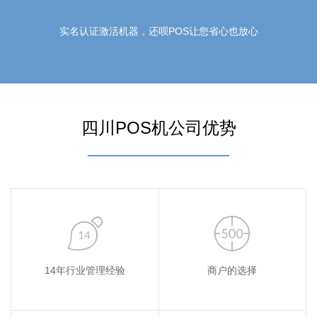
实名认证激活机器，还呗POS让您省心也放心
四川POS机公司优势
14年行业管理经验
商户的选择