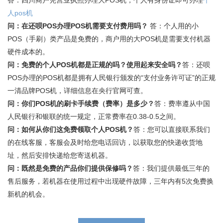
人pos机
问：在还呗POS办理POS机需要支付费用吗？
答：个人用的小
POS（手刷）类产品是免费的，商户用的大POS机是需要支付机器
硬件成本的。
问：免费的个人POS机都是正规的吗？使用起来安全吗？
答：还呗
POS办理的POS机都是拥有人民银行颁发的“支付业务许可证”的正规
一清品牌POS机，详细信息在央行官网可查。
问：你们POS机的刷卡手续费（费率）是多少？
答：费率遵从中国
人民银行和银联的统一规定，正常费率在0.38-0.5之间。
问：如何从你们这免费领取个人POS机？
答：您可以直接联系我们
的在线客服，客服会及时给您电话回访，以获取您的快递收货地
址，然后安排快递给您寄送机器。
问：既然是免费的产品你们提供保修吗？
答：我们提供最低三年的
售后服务，若机器在使用过程中出现硬件故障，三年内有5次免费换
新机的机会。