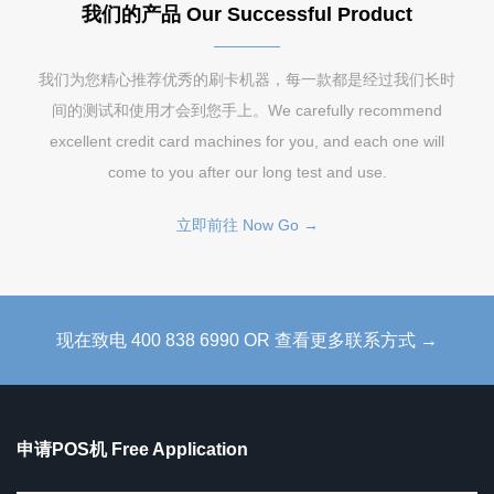
我们的产品 Our Successful Product
我们为您精心推荐优秀的刷卡机器，每一款都是经过我们长时
间的测试和使用才会到您手上。We carefully recommend
excellent credit card machines for you, and each one will
come to you after our long test and use.
立即前往 Now Go →
现在致电 400 838 6990 OR 查看更多联系方式 →
申请POS机 Free Application