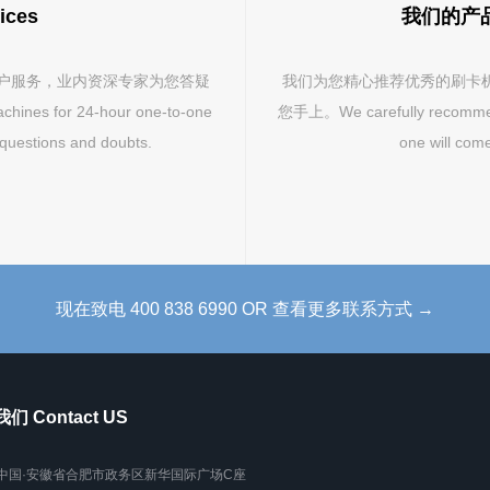
ices
我们的产品 O
客户服务，业内资深专家为您答疑
我们为您精心推荐优秀的刷卡
hines for 24-hour one-to-one
您手上。We carefully recommend 
 questions and doubts.
one will come
现在致电 400 838 6990 OR 查看更多联系方式 →
们 Contact US
中国·安徽省合肥市政务区新华国际广场C座