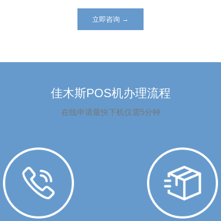
立即咨询 →
佳木斯POS机办理流程
在线申请最快下机仅需5分钟