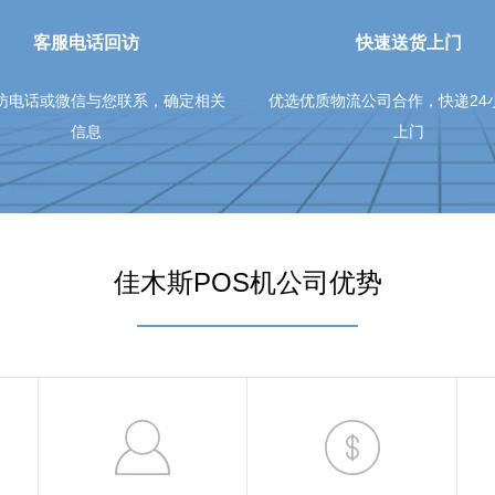
客服电话回访
快速送货上门
访电话或微信与您联系，确定相关
优选优质物流公司合作，快递24
信息
上门
佳木斯POS机公司优势