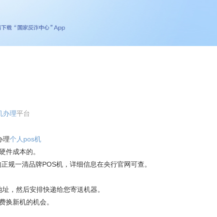
s机办理
平台
办理
个人pos机
器硬件成本的。
的正规一清品牌POS机，详细信息在央行官网可查。
地址，然后安排快递给您寄送机器。
费换新机的机会。