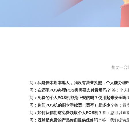
想要一台
问：我是佳木斯本地人，我没有营业执照，个人能办理P
问：在还呗POS办理POS机需要支付费用吗？
答：个人
问：免费的个人POS机都是正规的吗？使用起来安全吗
问：你们POS机的刷卡手续费（费率）是多少？
答：费率
问：如何从你们这免费领取个人POS机？
答：您可以直
问：既然是免费的产品你们提供保修吗？
答：我们提供