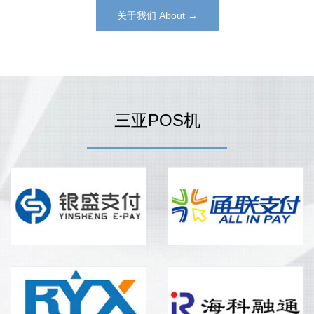
关于我们 About →
三亚POS机