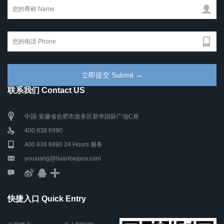
联系我们 Contact US
中国·安徽省合肥市政务区新华国际广场C座
400 838 6990
400 838 6990 24 Hours 服务
youxiang@huanbeipos.com
快捷入口 Quick Entry