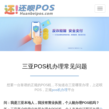
Toggl
navig
三亚POS机办理常见问题
想要一台靠谱的正规的POS机，不知道在三亚哪里办理，上还呗
POS，正规
pos机办理
平台
问：我是三亚本地人，我没有营业执照，个人能办理POS机吗？
答：三亚商户凭营业执照办理大POS机，个人有身份证即可办理
个