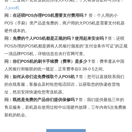
人pos机
问：在还呗POS办理POS机需要支付费用吗？
答：个人用的小
POS（手刷）类产品是免费的，商户用的大POS机是需要支付机器
硬件成本的。
问：免费的个人POS机都是正规的吗？使用起来安全吗？
答：还呗
POS办理的POS机都是拥有人民银行颁发的“支付业务许可证”的正规
一清品牌POS机，详细信息在央行官网可查。
问：你们POS机的刷卡手续费（费率）是多少？
答：费率遵从中国
人民银行和银联的统一规定，正常费率在0.38-0.5之间。
问：如何从你们这免费领取个人POS机？
答：您可以直接联系我们
的在线客服，客服会及时给您电话回访，以获取您的快递收货地
址，然后安排快递给您寄送机器。
问：既然是免费的产品你们提供保修吗？
答：我们提供最低三年的
售后服务，若机器在使用过程中出现硬件故障，三年内有5次免费换
新机的机会。