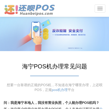
Toggl
navig
海宁POS机办理常见问题
想要一台靠谱的正规的POS机，不知道在海宁哪里办理，上还呗
POS，正规
pos机办理
平台
问：我是海宁本地人，我没有营业执照，个人能办理POS机吗？
答：海宁商户凭营业执照办理大POS机，个人有身份证即可办理
个