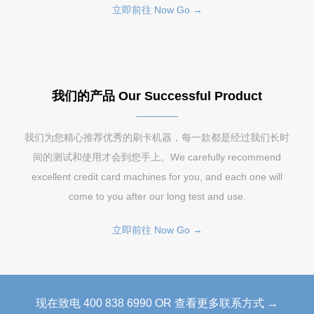
立即前往 Now Go →
我们的产品 Our Successful Product
我们为您精心推荐优秀的刷卡机器，每一款都是经过我们长时
间的测试和使用才会到您手上。We carefully recommend
excellent credit card machines for you, and each one will
come to you after our long test and use.
立即前往 Now Go →
现在致电 400 838 6990 OR 查看更多联系方式 →