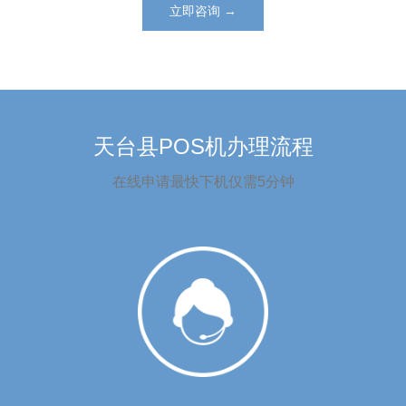
立即咨询 →
天台县POS机办理流程
在线申请最快下机仅需5分钟