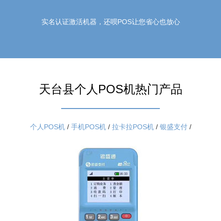
实名认证激活机器，还呗POS让您省心也放心
天台县个人POS机热门产品
个人POS机
/
手机POS机
/
拉卡拉POS机
/
银盛支付
/