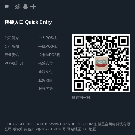
快捷入口 Quick Entry
公司简介
个人POS机
公司新闻
手机POS机
行业资讯
拉卡拉POS机
POS机知识
银盛支付
通联支付
服务项目
服务优势
微信扫一扫
COPYRIGHT © 2014-2019 WWW.HUANBEIPOS.COM 安徽星合网络科技有限
公司 版权所有
皖ICP备2022014036号
网站地图
TXT地图