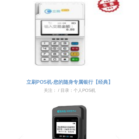
立刷POS机-您的随身专属银行【经典】
关注：
/ 目录：
个人POS机