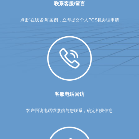
联系客服/留言
点击"在线咨询"案例，立即提交个人POS机办理申请
客服电话回访
客户回访电话或微信与您联系，确定相关信息