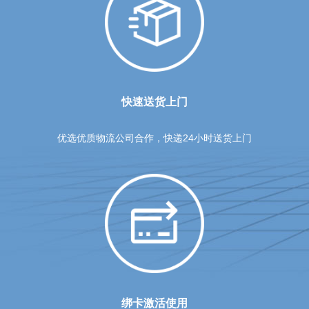
快速送货上门
优选优质物流公司合作，快递24小时送货上门
绑卡激活使用