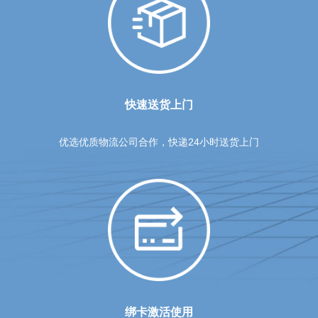
快速送货上门
优选优质物流公司合作，快递24小时送货上门
绑卡激活使用