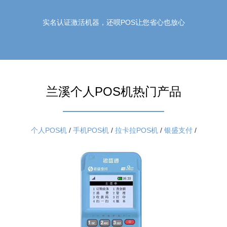
实名认证激活机器，还呗POS让您省心也放心
兰溪个人POS机热门产品
个人POS机
/
手机POS机
/
拉卡拉POS机
/
银盛支付
/