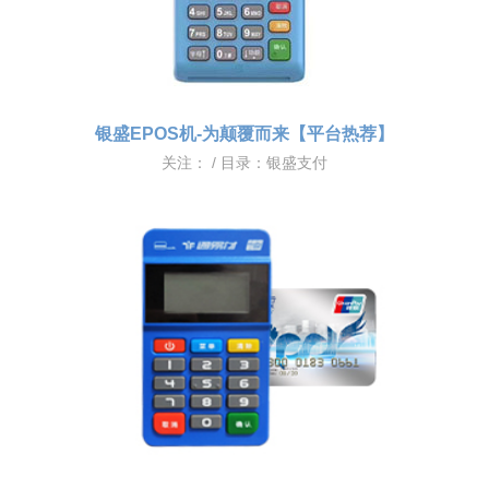
银盛EPOS机-为颠覆而来【平台热荐】
关注：
/ 目录：
银盛支付