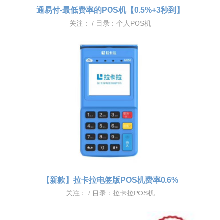
通易付-最低费率的POS机【0.5%+3秒到】
关注：
/ 目录：
个人POS机
【新款】拉卡拉电签版POS机费率0.6%
关注：
/ 目录：
拉卡拉POS机