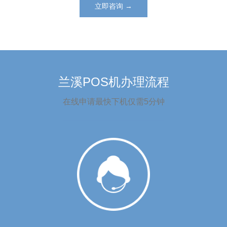
立即咨询 →
兰溪POS机办理流程
在线申请最快下机仅需5分钟