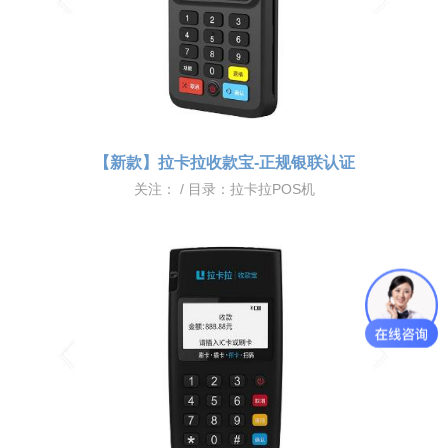
【新款】拉卡拉收款宝-正规银联认证
关注：
/ 目录：
拉卡拉POS机