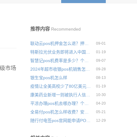
推荐内容
Recommended
联动云pos机押金怎么退？押金随时可以退吗
09-01
特斯拉光伏业务即将进入中国市场，中国年新增BIPV市场空间约
01-19
智慧记pos机费率是多少？个人刷卡一万块多少手续费
09-07
二级市场
2024年超市收银pos机销售怎么样
09-28
银生宝pos机怎么样
08-13
疫情让全美高校少了80亿美元，富兰克林大学将关闭厄巴纳分校
01-19
康美药业新增一则被执行人信息，执行标的4.47亿
10-30
平凉办理pos机去哪办理？个人申请需要什么
04-20
全易付pos机怎么样收费？安全可靠吗
05-21
随行付电签pos官网能申请POS机吗
12-29