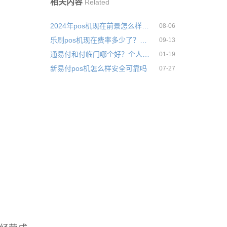
相关内容
Related
2024年pos机现在前景怎么样靠不靠谱
08-06
乐刷pos机现在费率多少了？刷卡一万块扣多少手续费
09-13
通易付和付临门哪个好？个人养卡选哪款pos机比较好
01-19
新易付pos机怎么样安全可靠吗
07-27