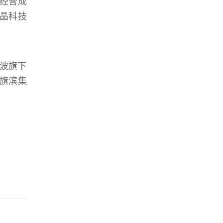
经营成
金晶科技
波旗下
旗滨集