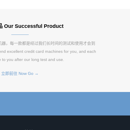
ur Successful Product
机器，每一款都是经过我们长时间的测试和使用才会到
excellent credit card machines for you, and each
 to you after our long test and use.
立即前往 Now Go →