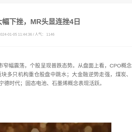
大幅下挫，MR头显连挫4日
24-01-05 11:44:36 / 人气： 1146
市窄幅震荡，个股呈现普跌态势。从盘面上看，CPO概
板块多只机构重仓股盘中跳水；大金融逆势走强，煤炭、
宁德时代；固态电池、石墨烯概念表现活跃。