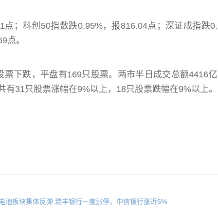
1点；科创50指数跌0.95%，报816.04点；深证成指跌0.
69点。
只股票下跌，平盘有169只股票。两市半日成交总额4416
共有31只股票涨幅在9%以上，18只股票跌幅在9%以上。
锂电池板块集体反弹
瑞丰银行一度涨停，中信银行涨近5%