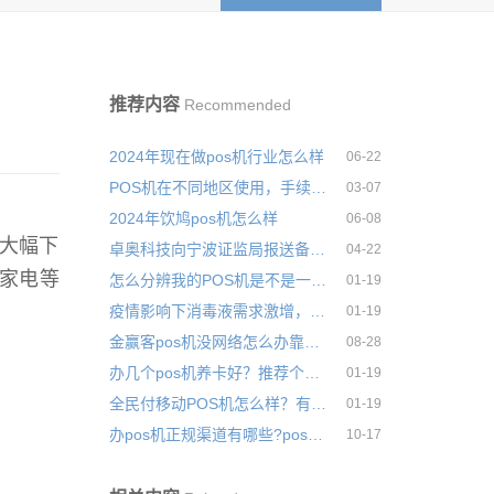
推荐内容
Recommended
2024年现在做pos机行业怎么样
06-22
POS机在不同地区使用，手续费会有变化吗
03-07
2024年饮鸠pos机怎么样
06-08
念大幅下
卓奥科技向宁波证监局报送备案材料，未能进入精选层
04-22
家电等
怎么分辨我的POS机是不是一清机，常见分辨三大技巧
01-19
疫情影响下消毒液需求激增，多家公司获消毒液生产许可
01-19
金赢客pos机没网络怎么办靠不靠谱
08-28
办几个pos机养卡好？推荐个人养卡使用的pos机品牌
01-19
全民付移动POS机怎么样？有没有支付牌照?个人养卡是否安全
01-19
办pos机正规渠道有哪些?pos机正规办理途径
10-17