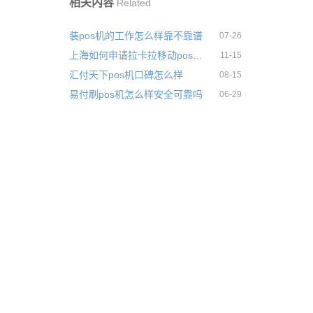
相关内容
Related
装pos机的工作怎么样靠不靠谱
07-26
上海如何申请拉卡拉移动pos机？POS机申办和安装流程
11-15
汇付天下pos机口碑怎么样
08-15
易付刷pos机怎么样安全可靠吗
06-29