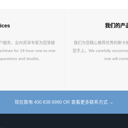
ices
我们的产品 O
客户服务，业内资深专家为您答疑
我们为您精心推荐优秀的刷卡
hines for 24-hour one-to-one
您手上。We carefully recommend 
 questions and doubts.
one will come
现在致电 400 838 6990 OR 查看更多联系方式 →