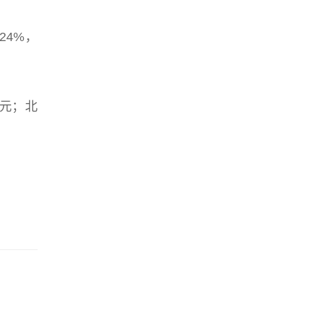
24%，
亿元；北