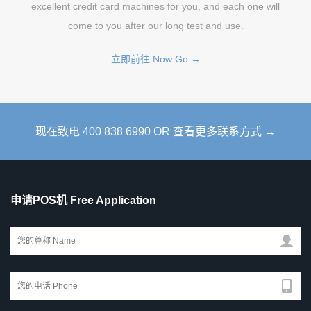
excellent credit card machines for you, and each one will
come to you after our long test and use.
立即前往 Now Go →
现在致电 400 838 6990 OR 查看更多联系方式 →
申请POS机 Free Application