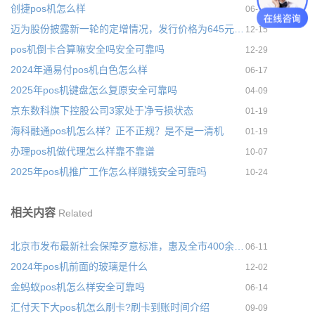
创捷pos机怎么样
06-11
迈为股份披露新一轮的定增情况，发行价格为645元/股
12-15
pos机倒卡合算嘛安全吗安全可靠吗
12-29
2024年通易付pos机白色怎么样
06-17
2025年pos机键盘怎么复原安全可靠吗
04-09
京东数科旗下控股公司3家处于净亏损状态
01-19
海科融通pos机怎么样？正不正规？是不是一清机
01-19
办理pos机做代理怎么样靠不靠谱
10-07
2025年pos机推广工作怎么样赚钱安全可靠吗
10-24
相关内容
Related
北京市发布最新社会保障歹意标准，惠及全市400余万人
06-11
2024年pos机前面的玻璃是什么
12-02
金蚂蚁pos机怎么样安全可靠吗
06-14
汇付天下大pos机怎么刷卡?刷卡到账时间介绍
09-09