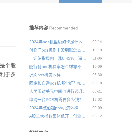
推荐内容
Recommended
2024年pos机里边的卡是什么卡图片
02-14
付临门pos机刷卡没到账怎么办？是什么原因导致的
10-19
上证综指周内上涨0.43%，深证成指周内上涨0.85%
11-06
一是个股
随行付pos机费率怎么样靠不靠谱
10-09
有利于多
握刷pos机怎么样
05-30
固定和自选pos机哪个好？如何选择合适的POS机
08-18
人民币对美元中间价进行调升，中间价调升164个基点
05-21
申请一台POS机需要多少钱？申请机器需要什么条件
12-02
2024年点伯趣pos机怎么样
09-09
A股三大指数集体低开，创业板指开跌0.68%
08-12