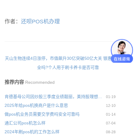
作者：
还呗POS机办理
天山生物连续4日涨停，市值飙升30亿突破50亿大关
银惠通pos机安
全吗?个人用于刷卡养卡是否可靠
推荐内容
Recommended
肯德基母公司因炒股三季度业绩靓丽，美持股理想汽车业绩大增
01-19
2025年给pos机换商户是什么意思
12-10
做pos机业务员需要交学费吗安全可靠吗
01-14
通汇公司pos机怎么样
07-04
2024年刷pos机的工作怎么样
08-28