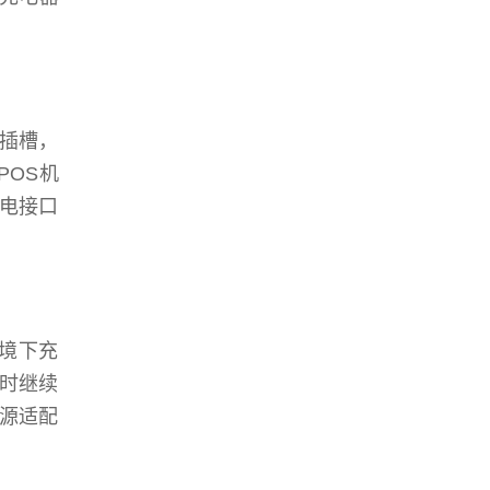
B插槽，
POS机
电接口
境下充
时继续
源适配