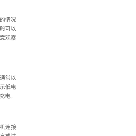
电的情况
般可以
注意观察
通常以
示低电
充电。
S机连接