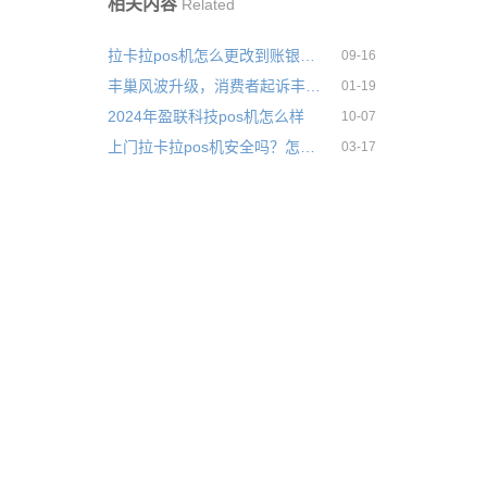
相关内容
Related
拉卡拉pos机怎么更改到账银行卡？更改后刷卡多久到账
09-16
丰巢风波升级，消费者起诉丰巢收费
01-19
2024年盈联科技pos机怎么样
10-07
上门拉卡拉pos机安全吗？怎么找客服对接办理拉卡拉
03-17