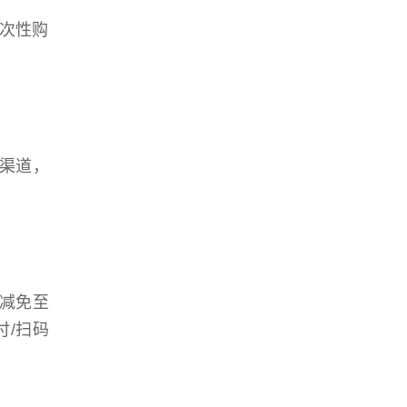
次性购
源渠道，
格减免至
付/扫码