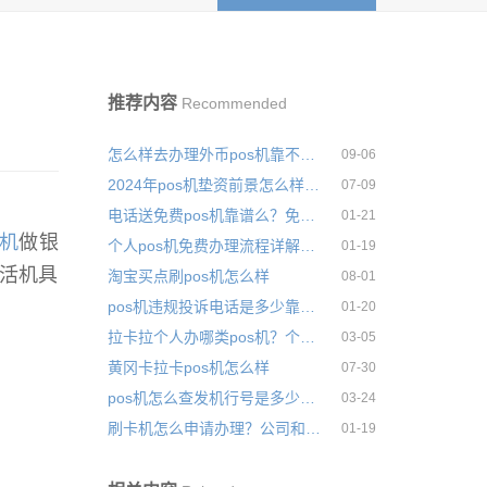
推荐内容
Recommended
怎么样去办理外币pos机靠不靠谱
09-06
2024年pos机垫资前景怎么样安全可靠吗
07-09
电话送免费pos机靠谱么？免费送其中有什么猫腻
01-21
S机
做银
个人pos机免费办理流程详解，正规渠道办理客服
01-19
活机具
淘宝买点刷pos机怎么样
08-01
pos机违规投诉电话是多少靠不靠谱
01-20
拉卡拉个人办哪类pos机？个人养卡哪款会比较好
03-05
黄冈卡拉卡pos机怎么样
07-30
pos机怎么查发机行号是多少安全可靠吗
03-24
刷卡机怎么申请办理？公司和个人办理有没有什么区别
01-19