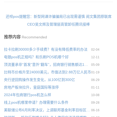
还呗pos提醒您：新型网课诈骗骗局已出现需谨慎
阅文集团原联席
CEO吴文辉及管理层高管卸任腾讯接棒
推荐内容
Recommended
拉卡拉刷30000多少手续费？有没有降低费率的办法
02-04
电银pos机正规吗？和乐刷POS机哪个好
12-11
顶流董承非“首发”意外“翻车”，招商银行销售额达1亿元
05-09
比特币价格升至24000美元，市值达到2.88万亿人民币
01-19
央行逆回购操作发生变化，从100亿到300亿
06-29
房地产板块拉升，皇庭国际等涨停
01-11
2024年包商银行pos机怎么样
10-08
线上pos机哪里申请？办理需要什么条件
09-28
美联储公布6月利率决议，上调联邦基金利率目标区间75个基点
06-16