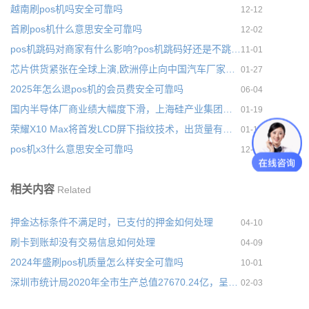
越南刷pos机吗安全可靠吗
12-12
首刷pos机什么意思安全可靠吗
12-02
pos机跳码对商家有什么影响?pos机跳码好还是不跳码好
11-01
芯片供货紧张在全球上演,欧洲停止向中国汽车厂家提供芯片
01-27
2025年怎么退pos机的会员费安全可靠吗
06-04
国内半导体厂商业绩大幅度下滑，上海硅产业集团净亏损8259.4
01-19
荣耀X10 Max将首发LCD屏下指纹技术，出货量有望成长至约1.9亿台
01-19
pos机x3什么意思安全可靠吗
12-07
相关内容
Related
押金达标条件不满足时，已支付的押金如何处理
04-10
刷卡到账却没有交易信息如何处理
04-09
2024年盛刷pos机质量怎么样安全可靠吗
10-01
深圳市统计局2020年全市生产总值27670.24亿，呈现稳步回升态势
02-03