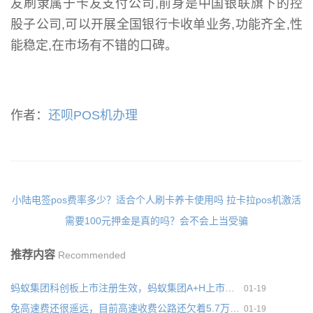
友刷隶属于卡友支付公司,前身是中国银联旗下的控
股子公司,可以开展全国银行卡收单业务,功能齐全,性
能稳定,在市场有不错的口碑。
作者：
还呗POS机办理
小陆电签pos费率多少？适合个人刷卡养卡使用吗
拉卡拉pos机激活
需要100元押金是真的吗？会不会上当受骗
推荐内容
Recommended
蚂蚁集团科创板上市注册生效，蚂蚁集团A+H上市交易渐行渐近
01-19
免高速费还很遥远，目前高速收费公路还欠着5.7万亿的债务
01-19