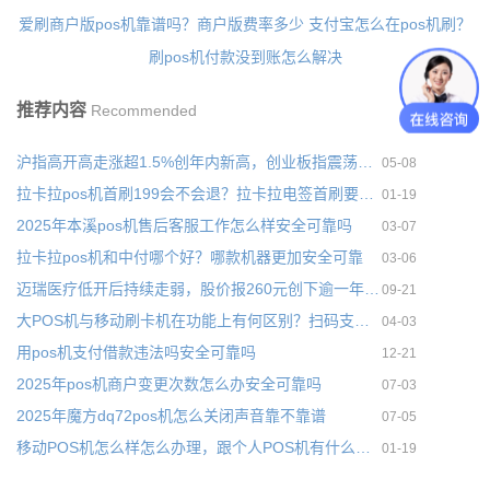
爱刷商户版pos机靠谱吗？商户版费率多少
支付宝怎么在pos机刷？
刷pos机付款没到账怎么解决
推荐内容
Recommended
沪指高开高走涨超1.5%创年内新高，创业板指震荡微涨
05-08
拉卡拉pos机首刷199会不会退？拉卡拉电签首刷要多少
01-19
2025年本溪pos机售后客服工作怎么样安全可靠吗
03-07
拉卡拉pos机和中付哪个好？哪款机器更加安全可靠
03-06
迈瑞医疗低开后持续走弱，股价报260元创下逾一年新低
09-21
大POS机与移动刷卡机在功能上有何区别？扫码支付与传统的刷卡支付有哪些优劣之分
04-03
用pos机支付借款违法吗安全可靠吗
12-21
2025年pos机商户变更次数怎么办安全可靠吗
07-03
2025年魔方dq72pos机怎么关闭声音靠不靠谱
07-05
移动POS机怎么样怎么办理，跟个人POS机有什么区别吗
01-19