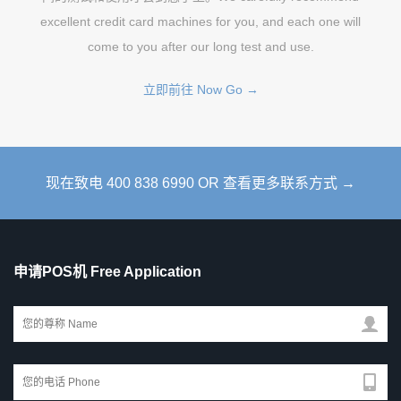
excellent credit card machines for you, and each one will
come to you after our long test and use.
立即前往 Now Go →
现在致电 400 838 6990 OR 查看更多联系方式 →
申请POS机 Free Application