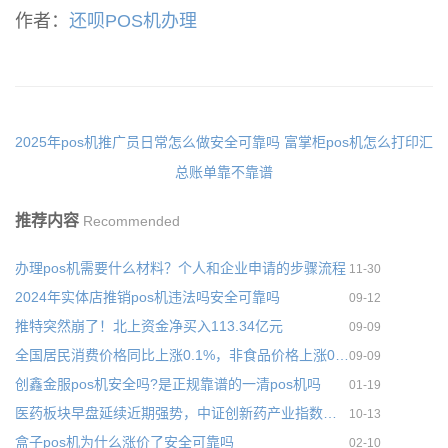
作者：
还呗POS机办理
2025年pos机推广员日常怎么做安全可靠吗
富掌柜pos机怎么打印汇
总账单靠不靠谱
推荐内容
Recommended
办理pos机需要什么材料？个人和企业申请的步骤流程
11-30
2024年实体店推销pos机违法吗安全可靠吗
09-12
推特突然崩了！北上资金净买入113.34亿元
09-09
全国居民消费价格同比上涨0.1%，非食品价格上涨0.5%
09-09
创鑫金服pos机安全吗?是正规靠谱的一清pos机吗
01-19
医药板块早盘延续近期强势，中证创新药产业指数低开高走
10-13
盒子pos机为什么涨价了安全可靠吗
02-10