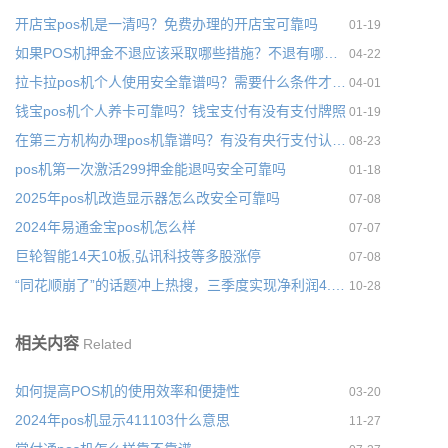
开店宝pos机是一清吗？免费办理的开店宝可靠吗
01-19
如果POS机押金不退应该采取哪些措施？不退有哪些原因
04-22
拉卡拉pos机个人使用安全靠谱吗？需要什么条件才能办理
04-01
钱宝pos机个人养卡可靠吗？钱宝支付有没有支付牌照
01-19
在第三方机构办理pos机靠谱吗？有没有央行支付认证许可
08-23
pos机第一次激活299押金能退吗安全可靠吗
01-18
2025年pos机改造显示器怎么改安全可靠吗
07-08
2024年易通金宝pos机怎么样
07-07
巨轮智能14天10板,弘讯科技等多股涨停
07-08
“同花顺崩了”的话题冲上热搜，三季度实现净利润4.13亿元
10-28
相关内容
Related
如何提高POS机的使用效率和便捷性
03-20
2024年pos机显示411103什么意思
11-27