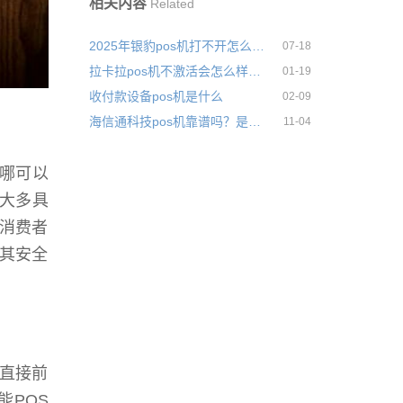
相关内容
Related
2025年银豹pos机打不开怎么回事靠不靠谱
07-18
拉卡拉pos机不激活会怎么样？有没有什么后果
01-19
收付款设备pos机是什么
02-09
海信通科技pos机靠谱吗？是不是正规支付公司产品
11-04
在哪可以
机大多具
消费者
其安全
直接前
能POS