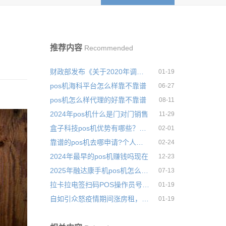
推荐内容
Recommended
财政部发布《关于2020年调整退休人员基本养老金的通知》
01-19
pos机海科平台怎么样靠不靠谱
06-27
pos机怎么样代理的好靠不靠谱
08-11
2024年pos机什么是门对门销售
11-29
盒子科技pos机优势有哪些？是不是公司和个人使用
02-01
靠谱的pos机去哪申请?个人养卡机哪个最安全
02-24
2024年最早的pos机赚钱吗现在
12-23
2025年融达康手机pos机怎么样安全可靠吗
07-13
拉卡拉电签扫码POS操作员号是多少？密码是多少
01-19
自如引众怒疫情期间涨房租，同时要求房东降价
01-19