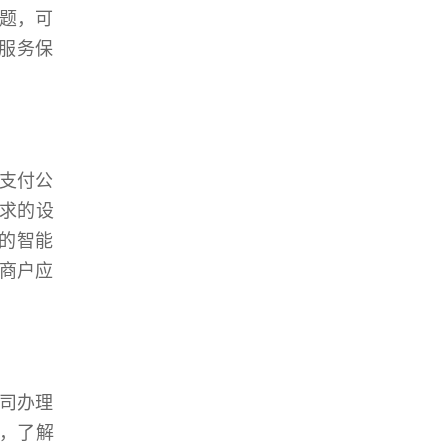
题，可
服务保
支付公
需求的设
的智能
商户应
司办理
道，了解